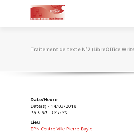
Skip
to
content
Traitement de texte N°2 (LibreOffice Writ
Date/Heure
Date(s) - 14/03/2018
16 h 30 - 18 h 30
Lieu
EPN Centre Ville Pierre Bayle