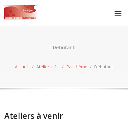
Skip
to
content
Débutant
Accueil
/
Ateliers
/ /
Par thème
/
Débutant
Ateliers à venir