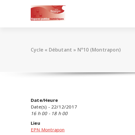
Skip
to
content
Cycle « Débutant » N°10 (Montrapon)
Date/Heure
Date(s) - 22/12/2017
16 h 00 - 18 h 00
Lieu
EPN Montrapon