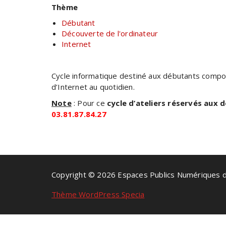
Thème
Débutant
Découverte de l'ordinateur
Internet
Cycle informatique destiné aux débutants compo
d’Internet au quotidien.
Note
: Pour ce
cycle d’ateliers réservés aux 
03.81.87.84.27
Copyright © 2026 Espaces Publics Numériques 
Thème WordPress Specia