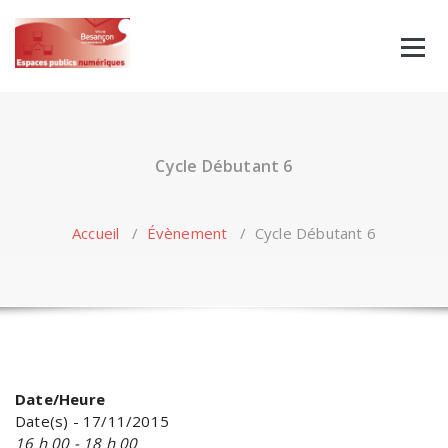
Skip
to
content
Cycle Débutant 6
Accueil
/
Évènement
/
Cycle Débutant 6
Date/Heure
Date(s) - 17/11/2015
16 h 00 - 18 h 00