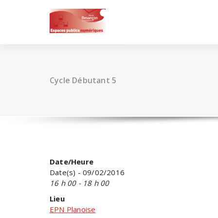
Skip
to
content
Cycle Débutant 5
Date/Heure
Date(s) - 09/02/2016
16 h 00 - 18 h 00
Lieu
EPN Planoise