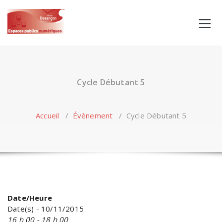
Skip
to
content
Cycle Débutant 5
Accueil
/
Évènement
/
Cycle Débutant 5
Date/Heure
Date(s) - 10/11/2015
16 h 00 - 18 h 00