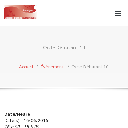
Skip
to
content
Cycle Débutant 10
Accueil
/
Évènement
/
Cycle Débutant 10
Date/Heure
Date(s) - 16/06/2015
16 h 00 - 18 h 00