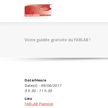
Skip
to
content
Visite guidée gratuite du FABLAB !
Date/Heure
Date(s) - 09/06/2017
9 h 30 - 11 h 30
Lieu
FABLAB Planoise