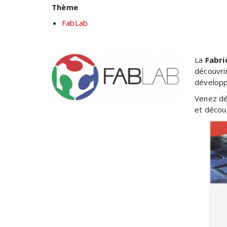
Thème
FabLab
La
Fabri
découvrir
développ
Venez dé
et décou