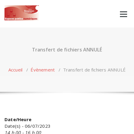
Skip
to
content
Transfert de fichiers ANNULÉ
Accueil
/
Évènement
/
Transfert de fichiers ANNULÉ
Date/Heure
Date(s) - 06/07/2023
14 h 00 - 16 h 00