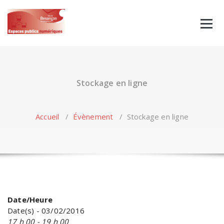
Skip
to
content
Stockage en ligne
Accueil
/
Évènement
/
Stockage en ligne
Date/Heure
Date(s) - 03/02/2016
17 h 00 - 19 h 00