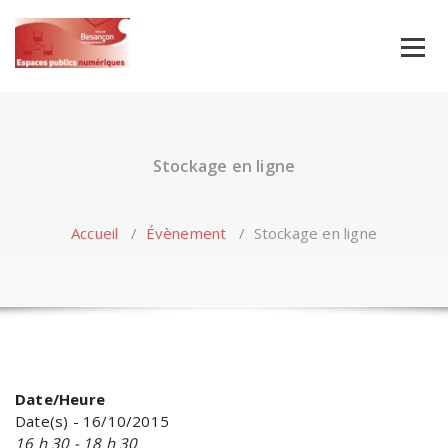
Skip
to
content
Stockage en ligne
Accueil
/
Évènement
/
Stockage en ligne
Date/Heure
Date(s) - 16/10/2015
16 h 30 - 18 h 30