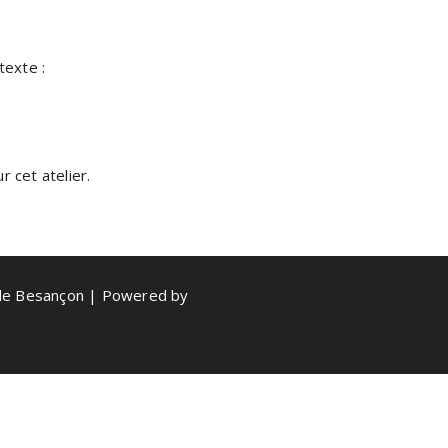
texte :
 cet atelier.
de Besançon | Powered by