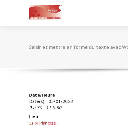
Skip
to
content
Saisir et mettre en forme du texte avec W
Date/Heure
Date(s) - 05/01/2023
9 h 30 - 11 h 30
Lieu
EPN Planoise