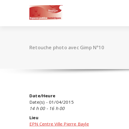
Skip
to
content
Retouche photo avec Gimp N°10
Date/Heure
Date(s) - 01/04/2015
14 h 00 - 16 h 00
Lieu
EPN Centre Ville Pierre Bayle