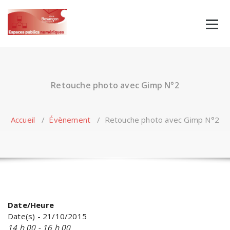
Skip
to
content
Retouche photo avec Gimp N°2
Accueil
/
Évènement
/
Retouche photo avec Gimp N°2
Date/Heure
Date(s) - 21/10/2015
14 h 00 - 16 h 00