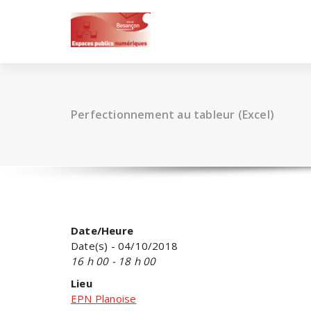
Skip
to
content
Perfectionnement au tableur (Excel)
Date/Heure
Date(s) - 04/10/2018
16 h 00 - 18 h 00
Lieu
EPN Planoise