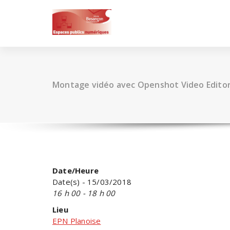
Skip
to
content
Montage vidéo avec Openshot Video Edito
Date/Heure
Date(s) - 15/03/2018
16 h 00 - 18 h 00
Lieu
EPN Planoise