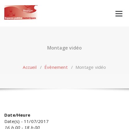
Skip
to
content
Montage vidéo
Accueil
/
Évènement
/
Montage vidéo
Date/Heure
Date(s) - 11/07/2017
16 h 00 - 18 h 00