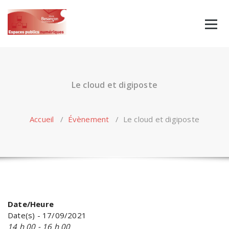
Skip
to
content
Le cloud et digiposte
Accueil
/
Évènement
/
Le cloud et digiposte
Date/Heure
Date(s) - 17/09/2021
14 h 00 - 16 h 00