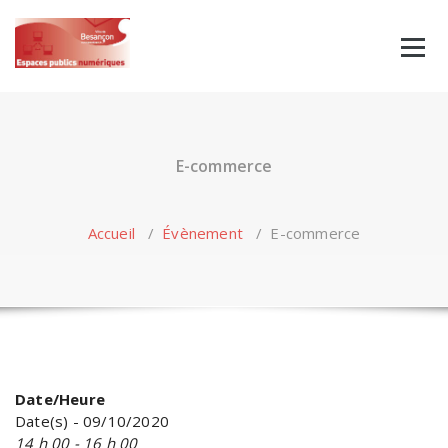
Skip
to
content
E-commerce
Accueil
/
Évènement
/
E-commerce
Date/Heure
Date(s) - 09/10/2020
14 h 00 - 16 h 00