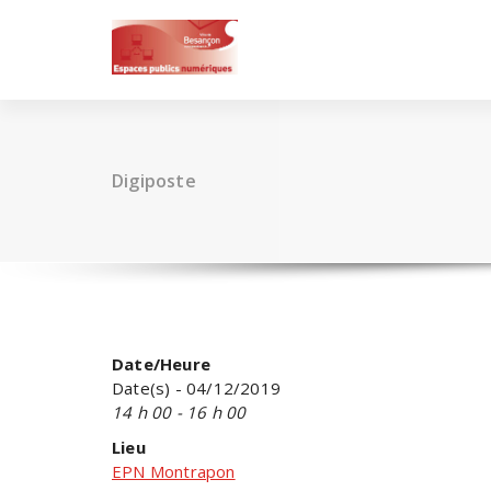
Skip
to
content
Digiposte
Date/Heure
Date(s) - 04/12/2019
14 h 00 - 16 h 00
Lieu
EPN Montrapon