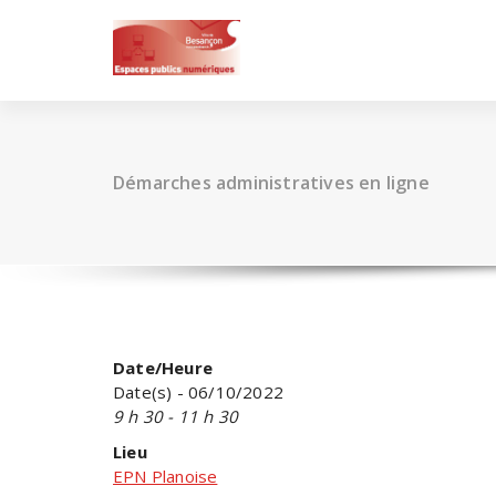
Skip
to
content
Démarches administratives en ligne
Date/Heure
Date(s) - 06/10/2022
9 h 30 - 11 h 30
Lieu
EPN Planoise