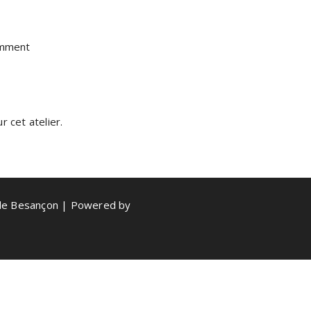
omment
 cet atelier.
de Besançon | Powered by