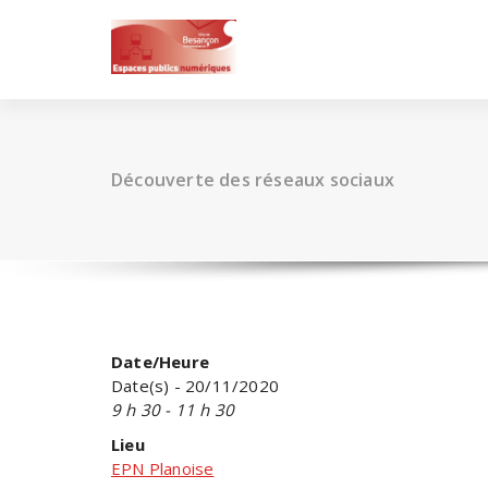
Skip
to
content
Découverte des réseaux sociaux
Date/Heure
Date(s) - 20/11/2020
9 h 30 - 11 h 30
Lieu
EPN Planoise