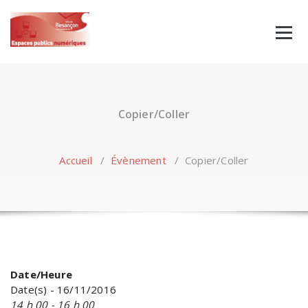
Skip
to
content
Copier/Coller
Accueil
/
Évènement
/
Copier/Coller
Date/Heure
Date(s) - 16/11/2016
14 h 00 - 16 h 00