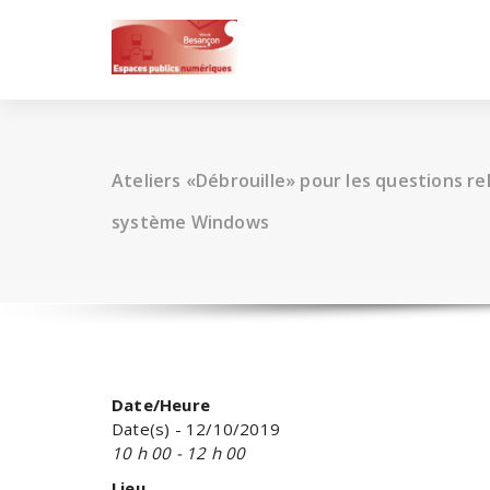
Skip
to
content
Ateliers «Débrouille» pour les questions rel
système Windows
Date/Heure
Date(s) - 12/10/2019
10 h 00 - 12 h 00
Lieu