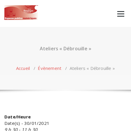
Skip
to
content
Ateliers « Débrouille »
Accueil
/
Évènement
/
Ateliers « Débrouille »
Date/Heure
Date(s) - 30/01/2021
9 h 30 - 11 h 30