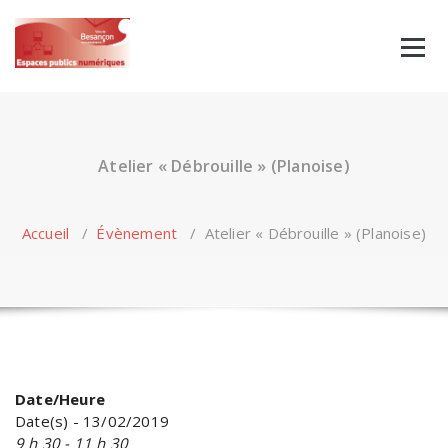
Skip
to
content
Atelier « Débrouille » (Planoise)
Accueil
/
Évènement
/
Atelier « Débrouille » (Planoise)
Date/Heure
Date(s) - 13/02/2019
9 h 30 - 11 h 30