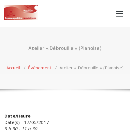
Skip
to
content
Atelier « Débrouille » (Planoise)
Accueil
/
Évènement
/
Atelier « Débrouille » (Planoise)
Date/Heure
Date(s) - 17/05/2017
9 h 30 - 11 h 30