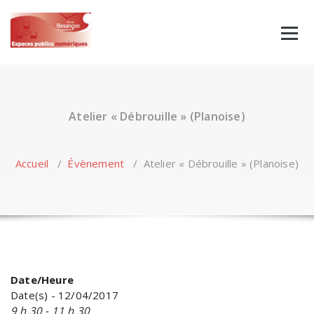
Skip
to
content
Atelier « Débrouille » (Planoise)
Accueil
/
Évènement
/
Atelier « Débrouille » (Planoise)
Date/Heure
Date(s) - 12/04/2017
9 h 30 - 11 h 30