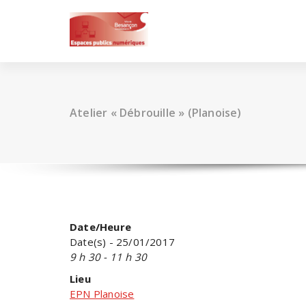
Skip
to
content
Atelier « Débrouille » (Planoise)
Date/Heure
Date(s) - 25/01/2017
9 h 30 - 11 h 30
Lieu
EPN Planoise