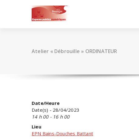
Skip
to
content
Atelier « Débrouille » ORDINATEUR
Date/Heure
Date(s) - 28/04/2023
14 h 00 - 16 h 00
Lieu
EPN Bains-Douches Battant