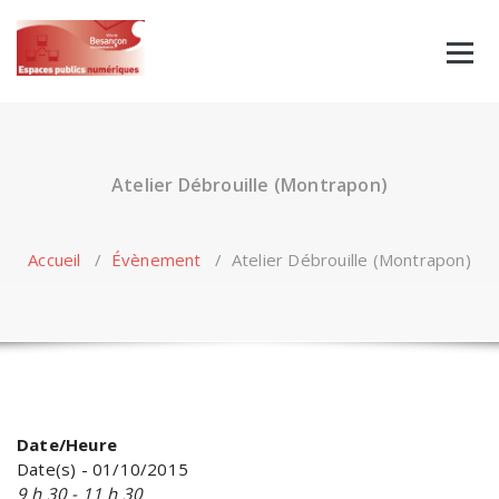
Skip
to
content
Atelier Débrouille (Montrapon)
Accueil
/
Évènement
/
Atelier Débrouille (Montrapon)
Date/Heure
Date(s) - 01/10/2015
9 h 30 - 11 h 30