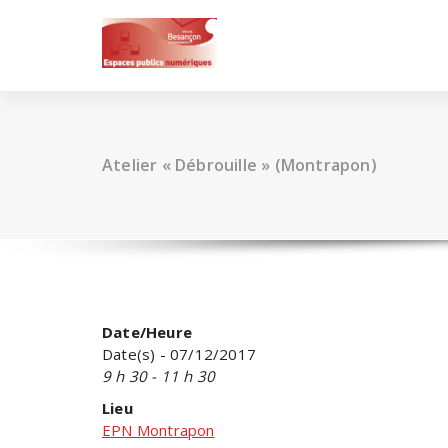
Skip
to
content
Atelier « Débrouille » (Montrapon)
Date/Heure
Date(s) - 07/12/2017
9 h 30 - 11 h 30
Lieu
EPN Montrapon