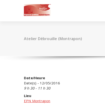
Skip
to
content
Atelier Débrouille (Montrapon)
Date/Heure
Date(s) - 12/05/2016
9 h 30 - 11 h 30
Lieu
EPN Montrapon