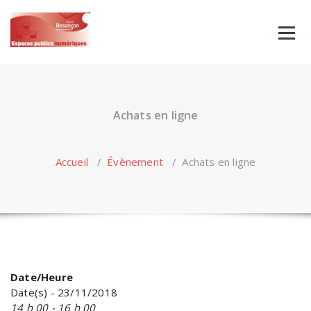
Skip
to
content
Achats en ligne
Accueil
/
Évènement
/
Achats en ligne
Date/Heure
Date(s) - 23/11/2018
14 h 00 - 16 h 00